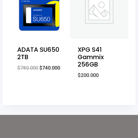
ADATA SU650
XPG S41
2TB
Gammix
256GB
Original
Current
$
780.000
$
740.000
$
200.000
price
price
was:
is:
$780.000.
$740.000.