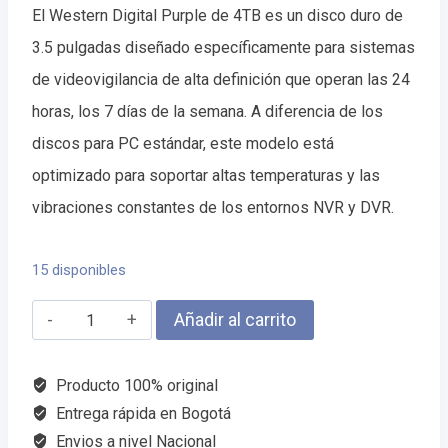
El Western Digital Purple de 4TB es un disco duro de
was:
is:
3.5 pulgadas diseñado específicamente para sistemas
$530.000.
$490.000.
de videovigilancia de alta definición que operan las 24
horas, los 7 días de la semana. A diferencia de los
discos para PC estándar, este modelo está
optimizado para soportar altas temperaturas y las
vibraciones constantes de los entornos NVR y DVR.
15 disponibles
Western
Añadir al carrito
Digital
Purple
Producto 100% original
4TB
Entrega rápida en Bogotá
Envios a nivel Nacional
sata