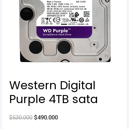
Western Digital
Purple 4TB sata
Original
Current
$
530.000
$
490.000
price
price