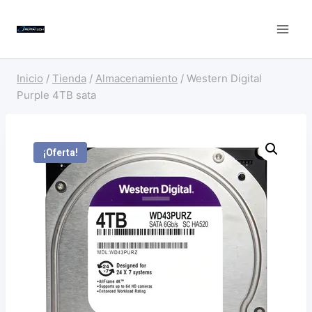
Saltar
al
contenido
Inicio
/
Tienda
/
Almacenamiento
/
Western Digital
Purple 4TB sata
¡Oferta!