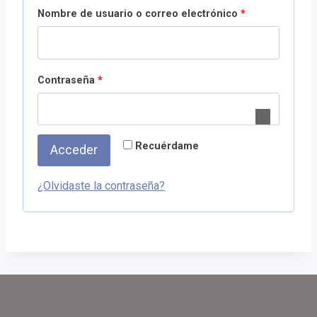
O
Nombre de usuario o correo electrónico
*
b
l
O
Contraseña
*
i
b
g
l
a
Recuérdame
Acceder
i
t
g
o
¿Olvidaste la contraseña?
a
r
t
i
o
o
r
i