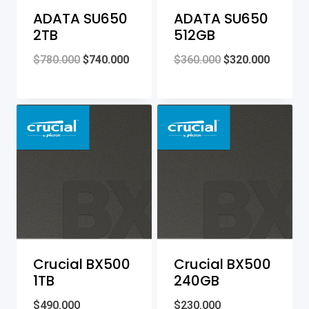
ADATA SU650
ADATA SU650
2TB
512GB
Original
Current
Original
Current
$
780.000
$
740.000
$
360.000
$
320.000
price
price
price
price
was:
is:
was:
is:
$780.000.
$740.000.
$360.000.
$320.00
Crucial BX500
Crucial BX500
1TB
240GB
$
490.000
$
230.000