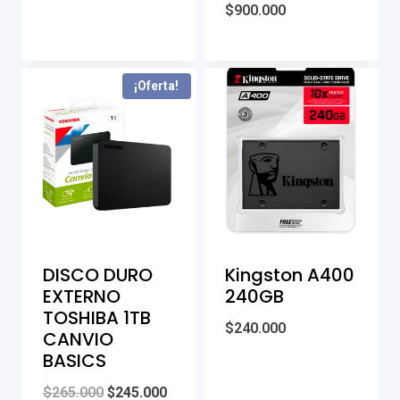
$
900.000
¡Oferta!
DISCO DURO
Kingston A400
EXTERNO
240GB
TOSHIBA 1TB
$
240.000
CANVIO
BASICS
Original
Current
$
265.000
$
245.000