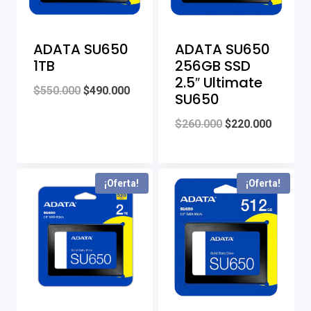
ADATA SU650
ADATA SU650
1TB
256GB SSD
2.5″ Ultimate
Original
Current
$
550.000
$
490.000
SU650
price
price
Original
Current
$
260.000
$
220.000
was:
is:
price
price
$550.000.
$490.000.
was:
is:
¡Oferta!
¡Oferta!
$260.000.
$220.00