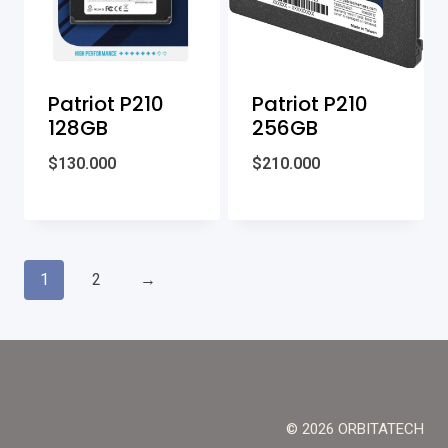
Patriot P210
Patriot P210
128GB
256GB
$
130.000
$
210.000
1
2
→
© 2026 ORBITATECH