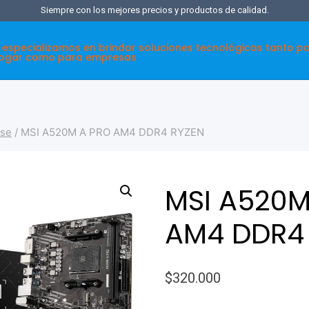
Siempre con los mejores precios y productos de calidad.
 especializamos en brindar soluciones tecnológicas tanto p
hogar como para empresas
ase
/
MSI A520M A PRO AM4 DDR4 RYZEN
MSI A520M
AM4 DDR4
$
320.000