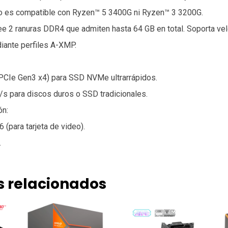
No es compatible con Ryzen™ 5 3400G ni Ryzen™ 3 3200G.
 2 ranuras DDR4 que admiten hasta 64 GB en total. Soporta ve
ante perfiles A-XMP.
(PCIe Gen3 x4) para SSD NVMe ultrarrápidos.
s para discos duros o SSD tradicionales.
ón:
 (para tarjeta de video).
.
s relacionados