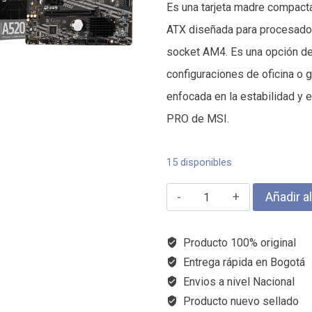
Es una tarjeta madre compact
ATX diseñada para procesad
socket AM4. Es una opción de
configuraciones de oficina o
enfocada en la estabilidad y e
PRO de MSI.
15 disponibles
MSI
Añadir al
A520M
A
Producto 100% original
PRO
Entrega rápida en Bogotá
Envios a nivel Nacional
AM4
Producto nuevo sellado
DDR4