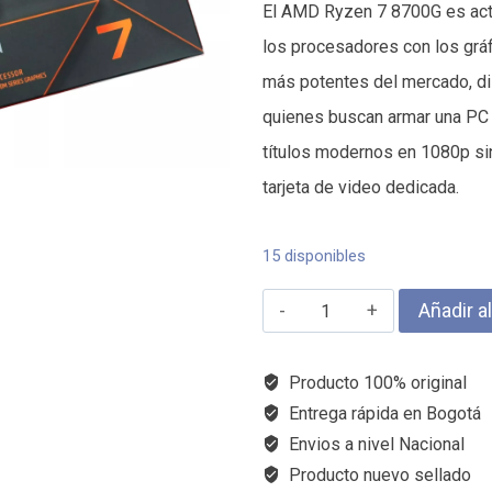
El AMD Ryzen 7 8700G es act
los procesadores con los grá
más potentes del mercado, d
quienes buscan armar una PC 
títulos modernos en 1080p si
tarjeta de video dedicada.
15 disponibles
AMD
Añadir al
Ryzen
7
Producto 100% original
8700G
Entrega rápida en Bogotá
Envios a nivel Nacional
cantidad
Producto nuevo sellado