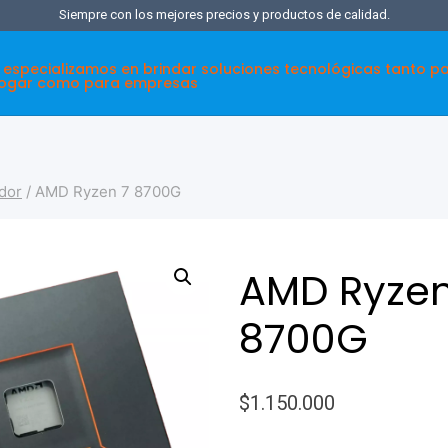
Siempre con los mejores precios y productos de calidad.
 especializamos en brindar soluciones tecnológicas tanto p
hogar como para empresas
dor
/
AMD Ryzen 7 8700G
AMD Ryzen
8700G
$
1.150.000