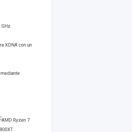
9 GHz.
tura XDNA con un
o mediante