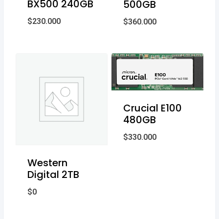
BX500 240GB
500GB
$
230.000
$
360.000
Crucial E100
480GB
$
330.000
Western
Digital 2TB
$
0