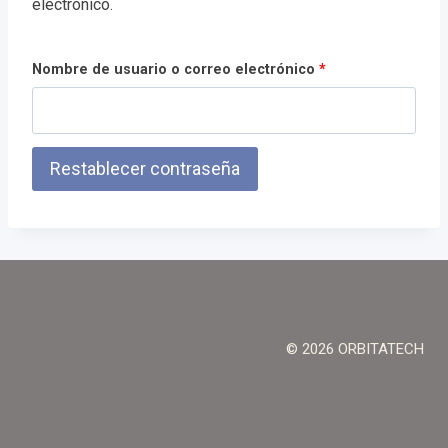
electrónico.
O
Nombre de usuario o correo electrónico
*
b
l
Restablecer contraseña
i
g
a
t
o
r
© 2026 ORBITATECH
i
o