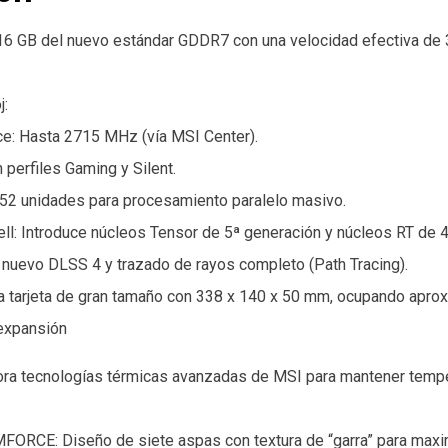
16 GB del nuevo estándar GDDR7 con una velocidad efectiva de 
j:
e: Hasta 2715 MHz (vía MSI Center).
perfiles Gaming y Silent.
52 unidades para procesamiento paralelo masivo.
ell: Introduce núcleos Tensor de 5ª generación y núcleos RT de 4
 nuevo DLSS 4 y trazado de rayos completo (Path Tracing).
a tarjeta de gran tamaño con 338 x 140 x 50 mm, ocupando apr
 expansión
ra tecnologías térmicas avanzadas de MSI para mantener tempe
ORCE: Diseño de siete aspas con textura de “garra” para maxim