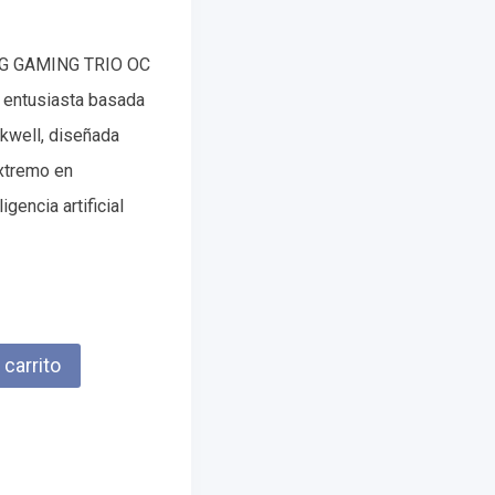
6G GAMING TRIO OC
a entusiasta basada
ckwell, diseñada
extremo en
igencia artificial
 carrito