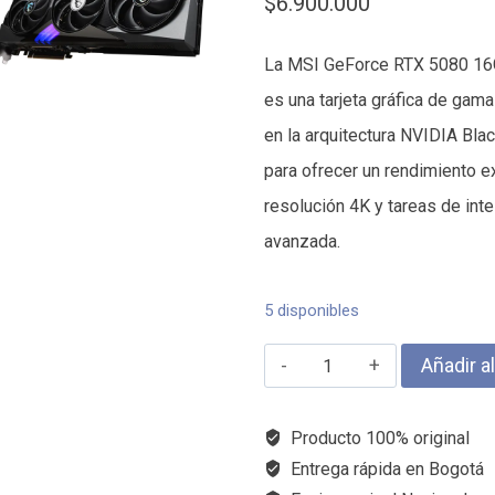
$
6.900.000
La MSI GeForce RTX 5080 1
es una tarjeta gráfica de gam
en la arquitectura NVIDIA Bla
para ofrecer un rendimiento 
resolución 4K y tareas de intel
avanzada.
5 disponibles
MSI
Añadir al
RTX
5080
Producto 100% original
16GB
Entrega rápida en Bogotá