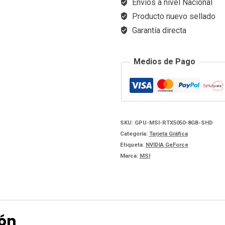
Envios a nivel Nacional
GAMING
Producto nuevo sellado
TRIO
Garantía directa
OC
GDDR6
Medios de Pago
cantidad
SKU:
GPU-MSI-RTX5050-8GB-SHD
Categoría:
Tarjeta Gráfica
Etiqueta:
NVIDIA GeForce
Marca:
MSI
ión