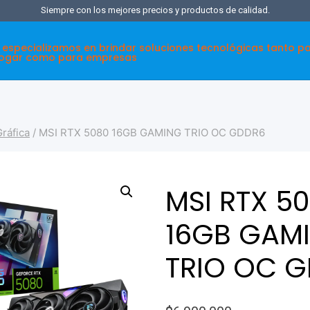
Siempre con los mejores precios y productos de calidad.
 especializamos en brindar soluciones tecnológicas tanto p
hogar como para empresas
Gráfica
/
MSI RTX 5080 16GB GAMING TRIO OC GDDR6
MSI RTX 5
16GB GAM
TRIO OC 