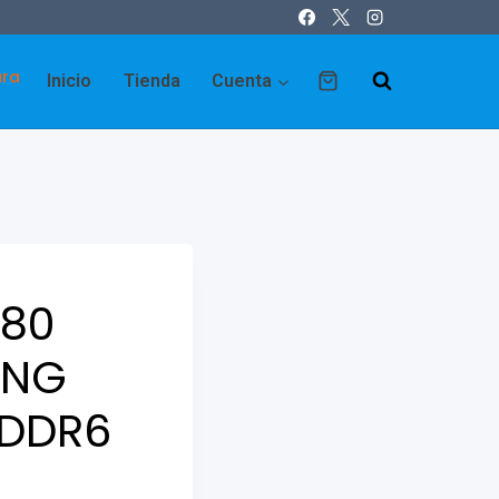
ara
Inicio
Tienda
Cuenta
080
ING
GDDR6