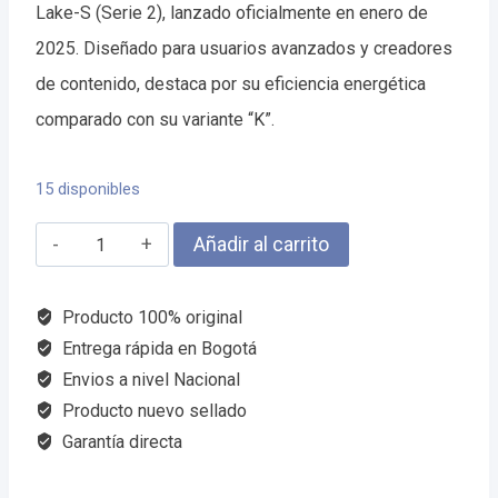
Lake-S (Serie 2), lanzado oficialmente en enero de
2025. Diseñado para usuarios avanzados y creadores
de contenido, destaca por su eficiencia energética
comparado con su variante “K”.
15 disponibles
INTEL
Añadir al carrito
CORE
ULTRA
Producto 100% original
9
Entrega rápida en Bogotá
Envios a nivel Nacional
285
Producto nuevo sellado
2.5
Garantía directa
CACHE
36